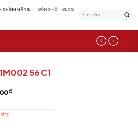
H CHÍNH HÃNG
ĐỒNG HỒ
BLOG
J1M002 56 C1
000
₫
 Hãng