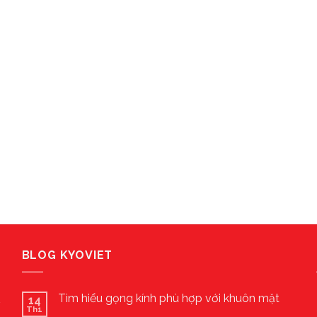
BLOG KYOVIET
Tìm hiểu gọng kính phù hợp với khuôn mặt
14
Th1