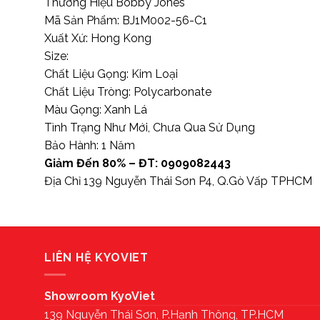
Thương Hiệu Bobby Jones
Mã Sản Phẩm: BJ1M002-56-C1
Xuất Xứ: Hong Kong
Size:
Chất Liệu Gọng: Kim Loại
Chất Liệu Tròng: Polycarbonate
Màu Gọng: Xanh Lá
Tình Trạng Như Mới, Chưa Qua Sử Dụng
Bảo Hành: 1 Năm
Giảm Đến 80% – ĐT: 0909082443
Địa Chỉ 139 Nguyễn Thái Sơn P4, Q.Gò Vấp TPHCM
LIÊN HỆ KYOVIET
Showroom KyoViet
139 Nguyễn Thái Sơn, P.Hạnh Thông, TP.HCM