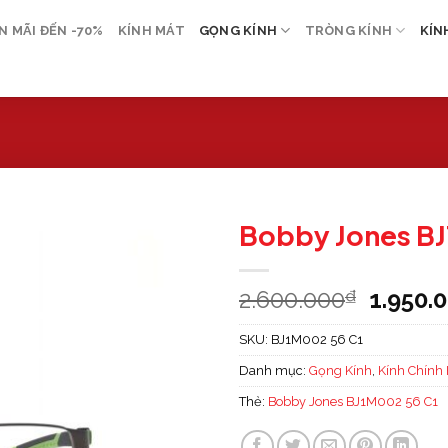
 MÃI ĐẾN -70%
KÍNH MÁT
GỌNG KÍNH
TRÒNG KÍNH
KÍN
Bobby Jones B
2.600.000
1.950.
₫
SKU:
BJ1M002 56 C1
Danh mục:
Gọng Kính
,
Kính Chính
Thẻ:
Bobby Jones BJ1M002 56 C1