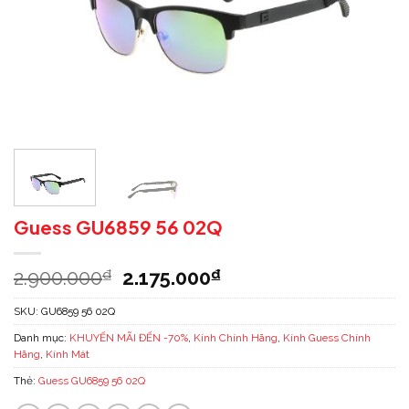
Guess GU6859 56 02Q
Giá
Giá
2.900.000
2.175.000
₫
₫
gốc
hiện
là:
tại
SKU:
GU6859 56 02Q
2.900.000₫.
là:
Danh mục:
KHUYẾN MÃI ĐẾN -70%
,
Kính Chính Hãng
,
Kính Guess Chính
2.175.000₫.
Hãng
,
Kính Mát
Thẻ:
Guess GU6859 56 02Q