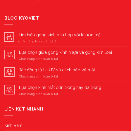
BLOG KYOVIET
Tìm hiểu gọng kính phù hợp với khuôn mặt
14
Th1
ở
Chức năng bình luận bị tắt
Tìm
hiểu
Lựa chọn giữa gọng kính nhựa và gọng kim loại
22
gọng
Th12
ở
Chức năng bình luận bị tắt
kính
Lựa
phù
chọn
Tác động từ tia UV và cách bảo vệ mắt
hợp
06
giữa
Th12
với
ở
Chức năng bình luận bị tắt
gọng
khuôn
Tác
kính
mặt
động
Lựa chọn kính mắt đơn tròng hay đa tròng
nhựa
01
từ
Th12
và
ở
Chức năng bình luận bị tắt
tia
gọng
Lựa
UV
kim
chọn
và
loại
kính
LIÊN KẾT NHANH
cách
mắt
bảo
đơn
vệ
tròng
mắt
Kính Râm
hay
đa