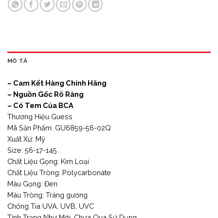
MÔ TẢ
– Cam Kết Hàng Chính Hãng
– Nguồn Gốc Rõ Ràng
– Có Tem Của BCA
Thương Hiệu Guess
Mã Sản Phẩm: GU6859-56-02Q
Xuất Xứ: Mỹ
Size: 56-17-145
Chất Liệu Gọng: Kim Loại
Chất Liệu Tròng: Polycarbonate
Màu Gọng: Đen
Màu Tròng: Tráng gương
Chống Tia UVA, UVB, UVC
Tình Trạng Như Mới, Chưa Qua Sử Dụng