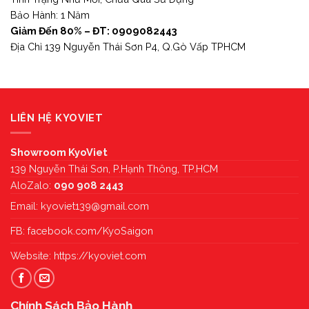
Bảo Hành: 1 Năm
Giảm Đến 80% – ĐT: 0909082443
Địa Chỉ 139 Nguyễn Thái Sơn P4, Q.Gò Vấp TPHCM
LIÊN HỆ KYOVIET
Showroom KyoViet
139 Nguyễn Thái Sơn, P.Hạnh Thông, TP.HCM
AloZalo:
090 908 2443
Email:
kyoviet139@gmail.com
FB:
facebook.com/KyoSaigon
Website:
https://kyoviet.com
Chính Sách Bảo Hành