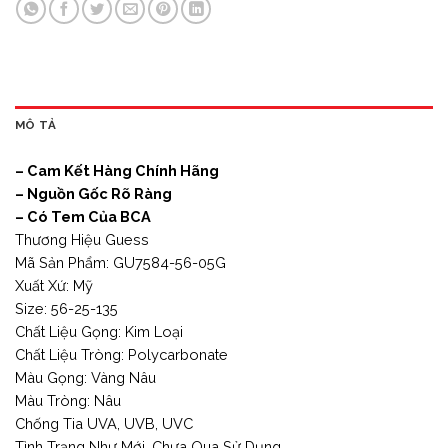
MÔ TẢ
– Cam Kết Hàng Chính Hãng
– Nguồn Gốc Rõ Ràng
– Có Tem Của BCA
Thương Hiệu Guess
Mã Sản Phẩm: GU7584-56-05G
Xuất Xứ: Mỹ
Size: 56-25-135
Chất Liệu Gọng: Kim Loại
Chất Liệu Tròng: Polycarbonate
Màu Gọng: Vàng Nâu
Màu Tròng: Nâu
Chống Tia UVA, UVB, UVC
Tình Trạng Như Mới, Chưa Qua Sử Dụng