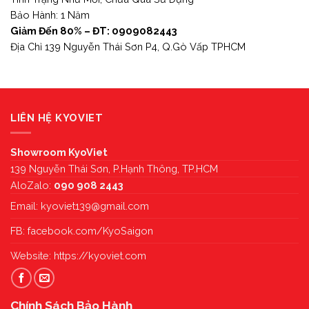
Bảo Hành: 1 Năm
Giảm Đến 80% – ĐT: 0909082443
Địa Chỉ 139 Nguyễn Thái Sơn P4, Q.Gò Vấp TPHCM
LIÊN HỆ KYOVIET
Showroom KyoViet
139 Nguyễn Thái Sơn, P.Hạnh Thông, TP.HCM
AloZalo:
090 908 2443
Email:
kyoviet139@gmail.com
FB:
facebook.com/KyoSaigon
Website:
https://kyoviet.com
Chính Sách Bảo Hành