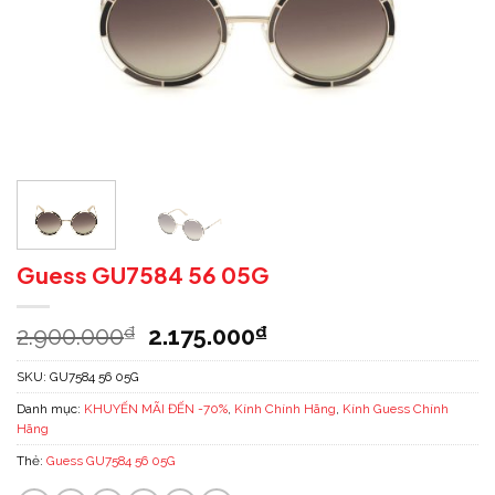
Guess GU7584 56 05G
2.900.000
2.175.000
₫
₫
SKU:
GU7584 56 05G
Danh mục:
KHUYẾN MÃI ĐẾN -70%
,
Kính Chính Hãng
,
Kính Guess Chính
Hãng
Thẻ:
Guess GU7584 56 05G