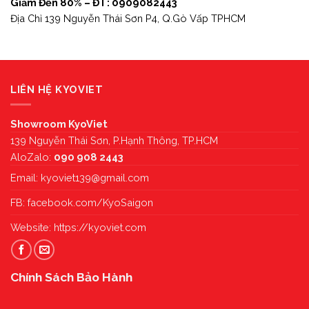
Giảm Đến 80% – ĐT: 0909082443
Địa Chỉ 139 Nguyễn Thái Sơn P4, Q.Gò Vấp TPHCM
LIÊN HỆ KYOVIET
Showroom KyoViet
139 Nguyễn Thái Sơn, P.Hạnh Thông, TP.HCM
AloZalo:
090 908 2443
Email:
kyoviet139@gmail.com
FB:
facebook.com/KyoSaigon
Website:
https://kyoviet.com
Chính Sách Bảo Hành