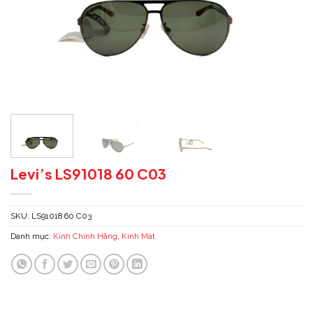
Levi’s LS91018 60 C03
SKU:
LS91018 60 C03
Danh mục:
Kính Chính Hãng
,
Kính Mát