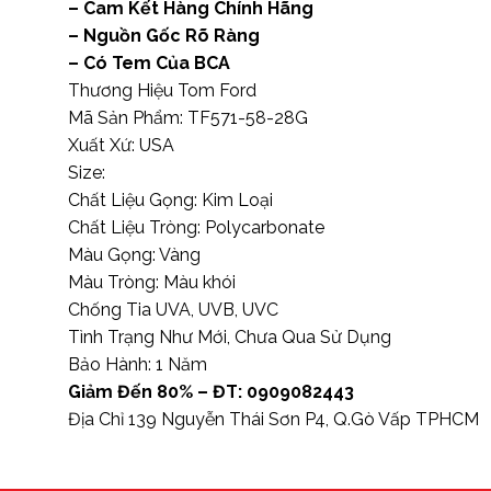
– Cam Kết Hàng Chính Hãng
– Nguồn Gốc Rõ Ràng
– Có Tem Của BCA
Thương Hiệu Tom Ford
Mã Sản Phẩm: TF571-58-28G
Xuất Xứ: USA
Size:
Chất Liệu Gọng: Kim Loại
Chất Liệu Tròng: Polycarbonate
Màu Gọng: Vàng
Màu Tròng: Màu khói
Chống Tia UVA, UVB, UVC
Tình Trạng Như Mới, Chưa Qua Sử Dụng
Bảo Hành: 1 Năm
Giảm Đến 80% – ĐT: 0909082443
Địa Chỉ 139 Nguyễn Thái Sơn P4, Q.Gò Vấp TPHCM