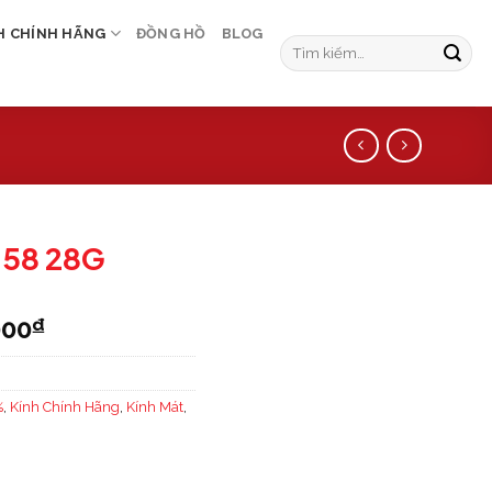
H CHÍNH HÃNG
ĐỒNG HỒ
BLOG
 58 28G
000
₫
%
,
Kính Chính Hãng
,
Kính Mát
,