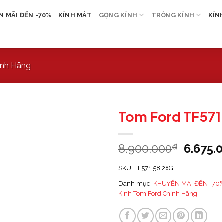
 MÃI ĐẾN -70%
KÍNH MÁT
GỌNG KÍNH
TRÒNG KÍNH
KÍN
ính Hãng
Tom Ford TF571
8.900.000
6.675.
₫
SKU:
TF571 58 28G
Danh mục:
KHUYẾN MÃI ĐẾN -70
Kính Tom Ford Chính Hãng