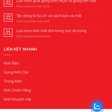
Lựa chọn giữa gọng kính nhựa và gọng kim loại
22
gọng
Th12
ở
Chức năng bình luận bị tắt
kính
Lựa
phù
chọn
Tác động từ tia UV và cách bảo vệ mắt
hợp
06
giữa
Th12
với
ở
Chức năng bình luận bị tắt
gọng
khuôn
Tác
kính
mặt
động
Lựa chọn kính mắt đơn tròng hay đa tròng
nhựa
01
từ
Th12
và
ở
Chức năng bình luận bị tắt
tia
gọng
Lựa
UV
kim
chọn
và
loại
kính
LIÊN KẾT NHANH
cách
mắt
bảo
đơn
vệ
tròng
mắt
Kính Râm
hay
đa
Gọng Kính Cận
tròng
Tròng Kính
Kính Chính Hãng
Kính khuyến mãi