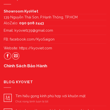
Showroom KyoViet
139 Nguyễn Thái Sơn, P.Hạnh Thông, TP.HCM
AloZalo:
090 908 2443
Email:
kyoviet139@gmail.com
FB:
facebook.com/KyoSaigon
Website:
https://kyoviet.com
Chính Sách Bảo Hành
BLOG KYOVIET
Tìm hiểu gọng kính phù hợp với khuôn mặt
14
Th1
ở
Chức năng bình luận bị tắt
Tìm
hiểu